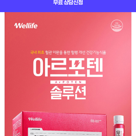
무료 상담신청
아르포텐
솔루션
제품
상세