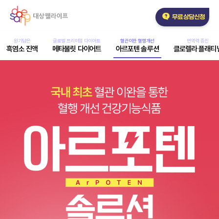
본문바로가기
무료상담신청
원기담은
글로벌 프리미엄 다이어트
혈관이완 혈행개선
면역력 증진
흑염소 진액
메타볼릿 다이어트
아르포텐 솔루션
클로렐라 플래티
아르포텐
솔루션
메인이미지